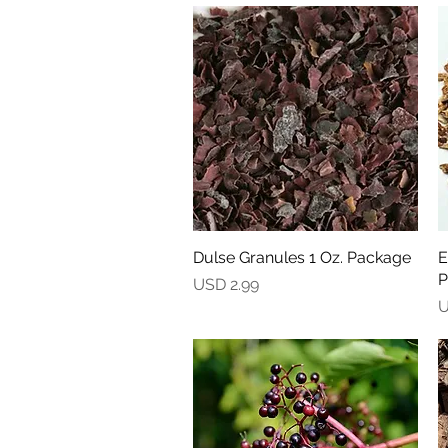
Dulse Granules 1 Oz. Package
Vista rápida
E
P
Precio
USD 2.99
P
U