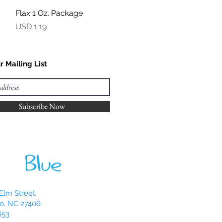
Flax 1 Oz. Package
Vista rápida
Precio
USD 1.19
r Mailing List
Subscribe Now
Elm Street
o, NC 27406
653