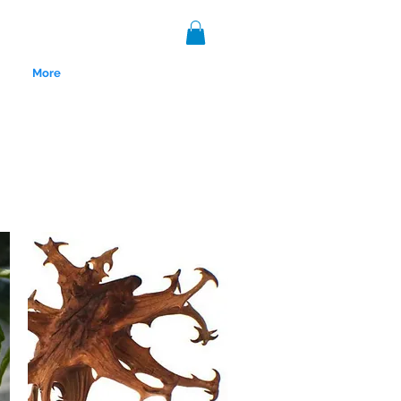
More
nce 1999.