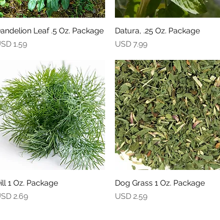
andelion Leaf .5 Oz. Package
Vista rápida
Datura, .25 Oz. Package
Vista rápida
recio
Precio
SD 1.59
USD 7.99
ill 1 Oz. Package
Vista rápida
Dog Grass 1 Oz. Package
Vista rápida
recio
Precio
SD 2.69
USD 2.59