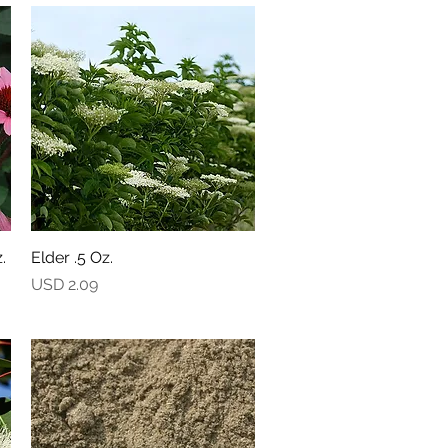
.
Elder .5 Oz.
Vista rápida
Precio
USD 2.09