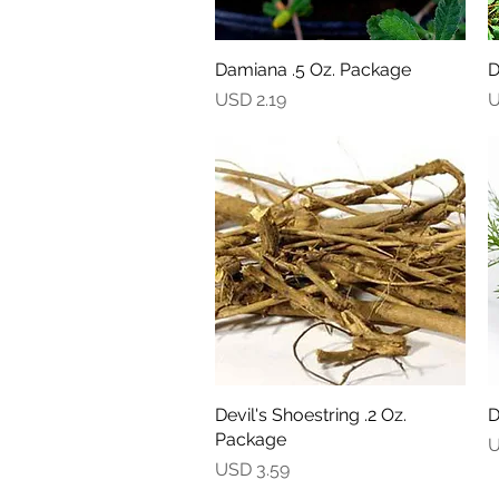
Damiana .5 Oz. Package
Vista rápida
D
Precio
P
USD 2.19
U
Devil's Shoestring .2 Oz.
Vista rápida
D
Package
P
U
Precio
USD 3.59