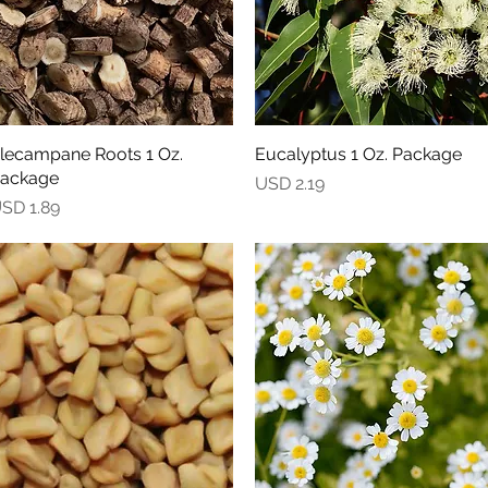
lecampane Roots 1 Oz.
Vista rápida
Eucalyptus 1 Oz. Package
Vista rápida
ackage
Precio
USD 2.19
recio
SD 1.89