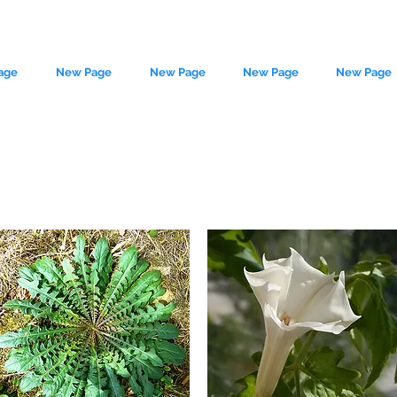
age
New Page
New Page
New Page
New Page
le source of metaphysical goods si