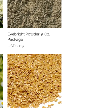
Eyebright Powder .5 Oz.
Vista rápida
Package
Precio
USD 2.09