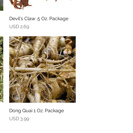
Devil's Claw .5 Oz. Package
Vista rápida
Precio
USD 2.69
Dong Quai 1 Oz. Package
Vista rápida
Precio
USD 3.99