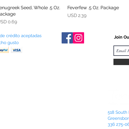
enugreek Seed, Whole .5 Oz.
Vista rápida
Feverfew .5 Oz. Package
Vista rápida
ackage
Precio
USD 2.39
recio
SD 0.69
 de crédito aceptadas
Join Ou
ho gusto
518 South 
Greensbor
336 275-0