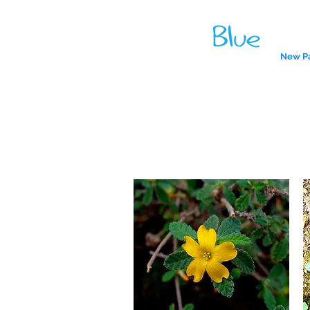
New P
Hierbas DF
A reliab