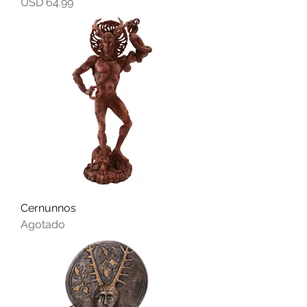
Precio
USD 64.99
Cernunnos
Agotado