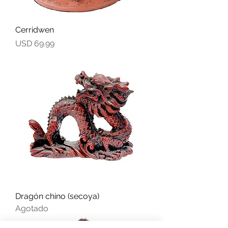
Cerridwen
Precio
USD 69.99
Dragón chino (secoya)
Agotado