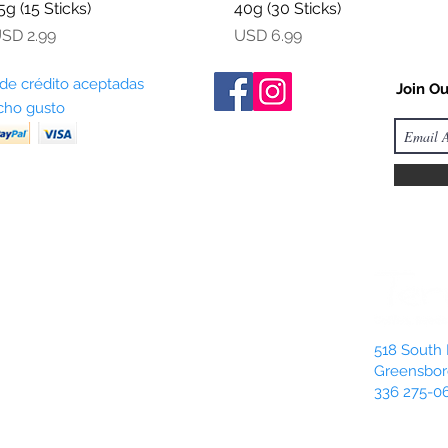
5g (15 Sticks)
40g (30 Sticks)
recio
Precio
SD 2.99
USD 6.99
 de crédito aceptadas
Join Ou
ho gusto
518 South 
Greensbor
336 275-0