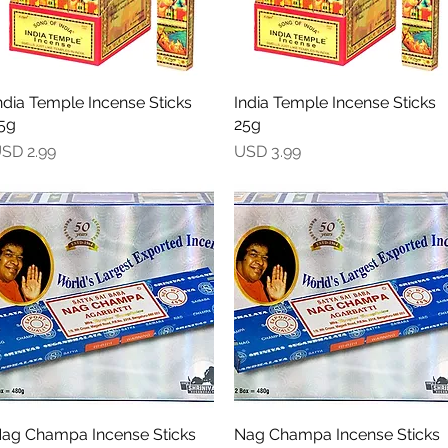
ndia Temple Incense Sticks
Vista rápida
India Temple Incense Sticks
Vista rápida
5g
25g
recio
Precio
SD 2.99
USD 3.99
ag Champa Incense Sticks
Vista rápida
Nag Champa Incense Sticks
Vista rápida