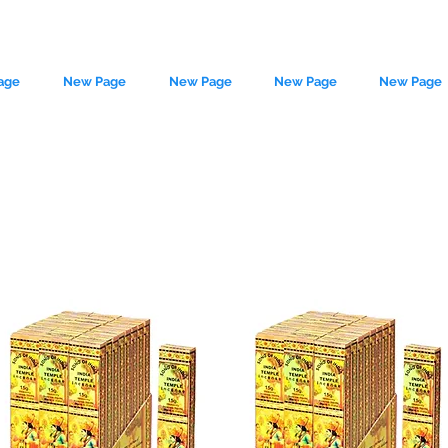
age
New Page
New Page
New Page
New Page
/ Templo de la
le source of metaphysical goods si