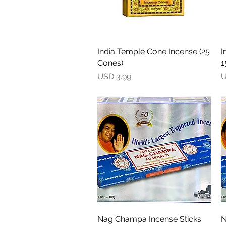
India Temple Cone Incense (25
Vista rápida
I
Cones)
1
Precio
P
USD 3.99
U
Nag Champa Incense Sticks
Vista rápida
N