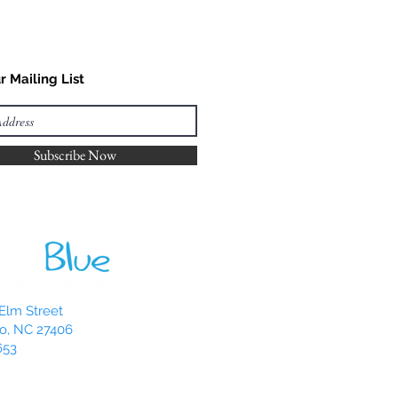
r Mailing List
Subscribe Now
Elm Street
o, NC 27406
653