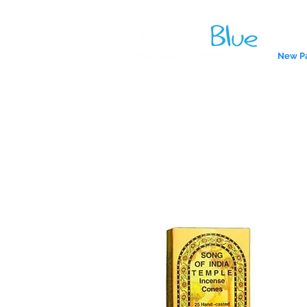
New P
Nag Champa 
India
A reliab