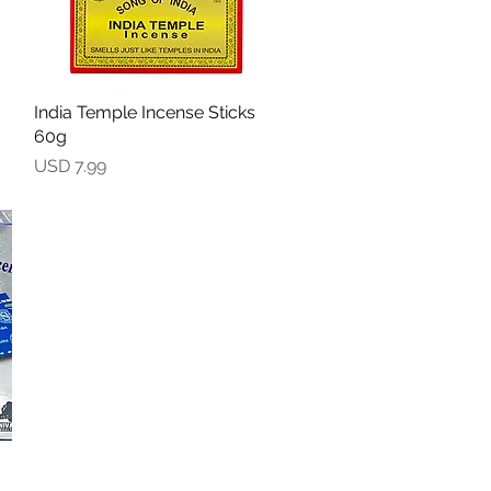
India Temple Incense Sticks
Vista rápida
60g
Precio
USD 7.99