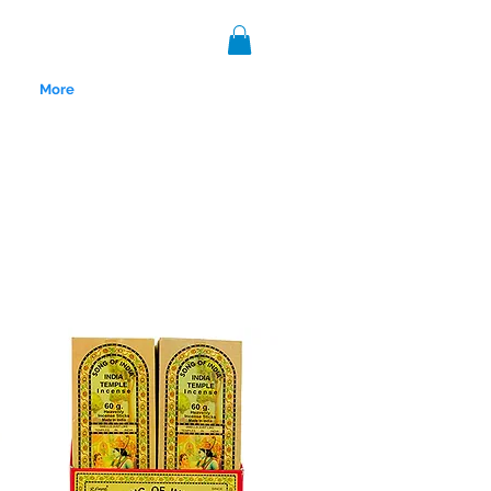
More
nce 1999.