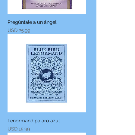
Pregúntale a un ángel
Precio
USD 25.99
Lenormand pájaro azul
Precio
USD 15.99