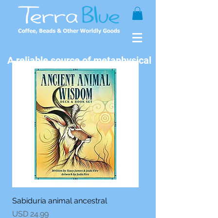
A reliable source of metaphysical
goods since 1999.
Sabiduría animal ancestral
Precio
USD 24.99