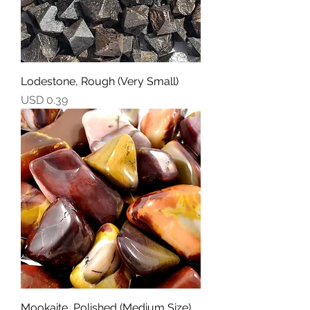
Lodestone, Rough (Very Small)
Precio
USD 0.39
Mookaite, Polished (Medium Size)