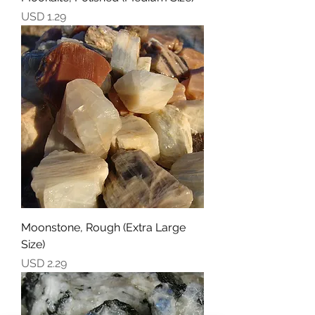
Precio
USD 1.29
Moonstone, Rough (Extra Large
Size)
Precio
USD 2.29