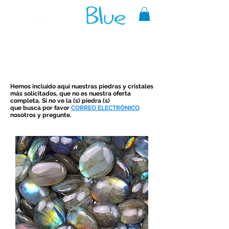
A reliable source of metaphysical
Piedras LN
goods since 1999.
Hemos incluido aquí nuestras piedras y cristales
más solicitados, que no es nuestra oferta
completa. Si no ve la (s) piedra (s)
que busca por favor
CORREO ELECTRÓNICO
nosotros y pregunte.