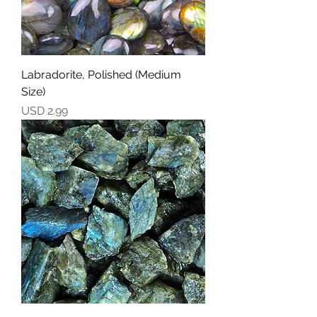
Labradorite, Polished (Medium
Size)
Precio
USD 2.99