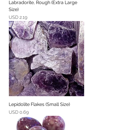
Labradorite, Rough (Extra Large
Size)
Precio
USD 2.19
Lepidolite Flakes (Small Size)
Precio
USD 0.69