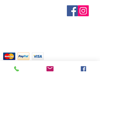
agotados se indican cuando se
Sobre nosotros
conocen. No todos los fabricantes
Contáctenos
proporcionan datos de inventario e
Términos y condiciones
Shipping & Pick Up
incluso los artículos en existencia
Our Privacy Policy
pueden agotarse sin previo aviso. Le
Contáctenos
notificaremos de cualquier artículo
agotado lo antes posible o puede
Return Policy
comunicarse con nosotros con
anticipación para verificar la
disponibilidad.
Tarjetas de crédito aceptadas con
mucho gusto
518 South Elm Street
Greensboro, NC 27406
336 275-0653
Join Our Mailing List