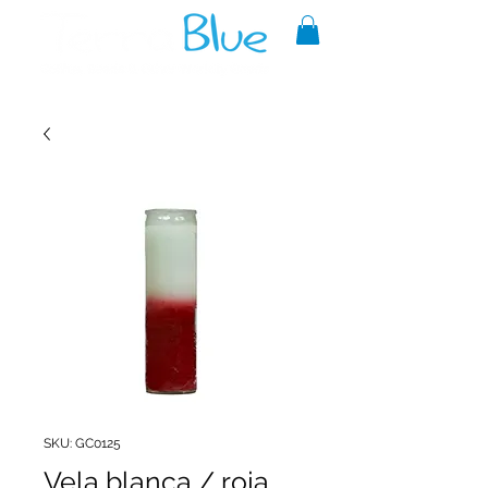
A reliable source of metaphysical
goods since 1999.
SKU: GC0125
Vela blanca / roja