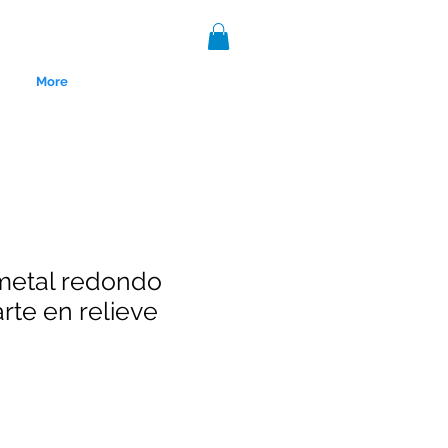
More
metal redondo
rte en relieve
nce 1999.