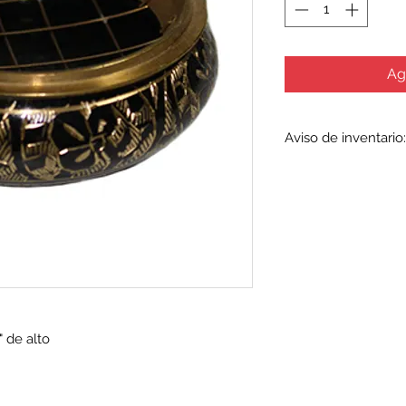
Ag
Aviso de inventario:
El inventario se act
artículos agotados 
todos los fabricant
inventario e incluso
agotarse sin previo 
cualquier artículo a
comunicarse con nos
verificar la disponibi
 de alto