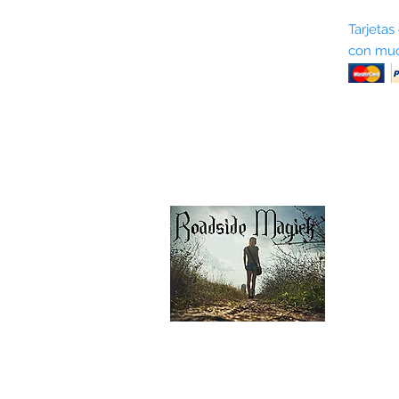
Sobre nosotros
Tarjetas
con muc
Términos y condiciones
Return Policy
Shipping & Pick Up
Our Privacy Policy
Contáctenos
Contáctenos