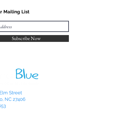
r Mailing List
Subscribe Now
Elm Street
o, NC 27406
653