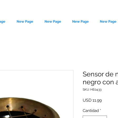
age
New Page
New Page
New Page
New Page
Sensor de 
negro con a
le source of metaphysical goods si
SKU: HE0433
Precio
USD 11.99
Cantidad
*