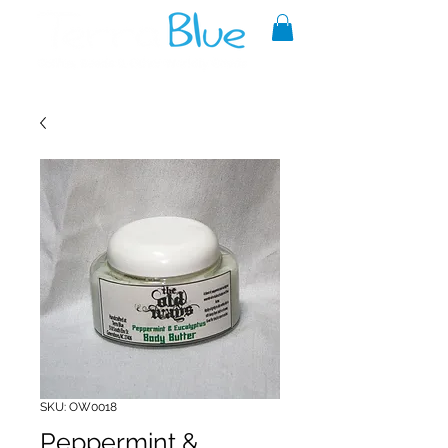
A reliable source of metaphysical
goods since 1999.
SKU: OW0018
Peppermint &