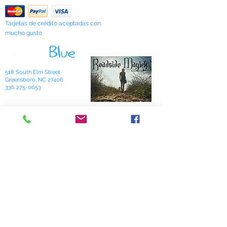
Tarjetas de crédito aceptadas con
mucho gusto
518 South Elm Street
Greensboro, NC 27406
336 275-0653
Join Our Mailing List
Subscribe Now