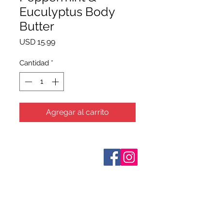
Euculyptus Body
Butter
Precio
USD 15.99
Cantidad
*
Agregar al carrito
Sobre nosotros
Contáctenos
Términos y condiciones
Shipping & Pick Up
Our Privacy Policy
Contáctenos
Return Policy