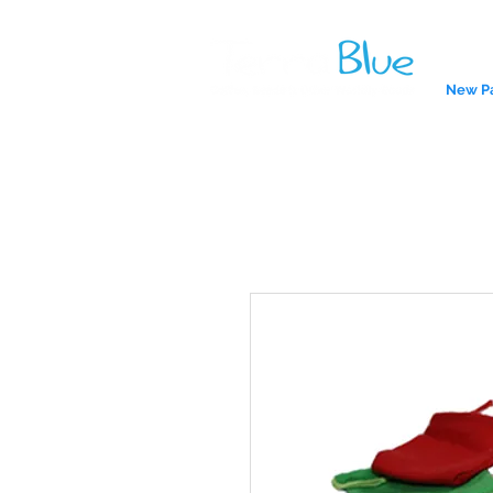
New P
A reliab