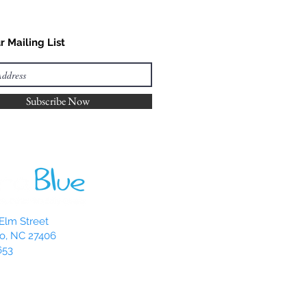
r Mailing List
Subscribe Now
Elm Street
o, NC 27406
653