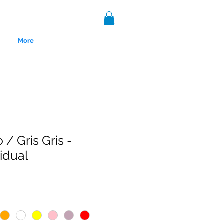
More
/ Gris Gris -
vidual
nce 1999.