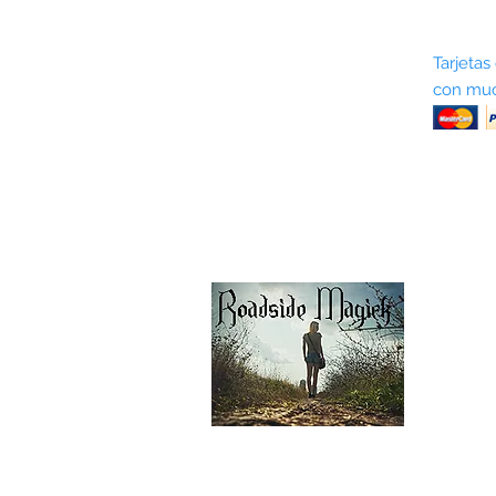
Sobre nosotros
Tarjetas
con muc
Términos y condiciones
Return Policy
Shipping & Pick Up
Our Privacy Policy
Contáctenos
Contáctenos