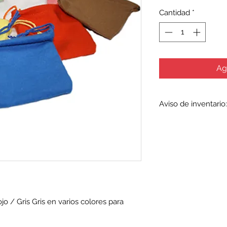
Cantidad
*
Ag
Aviso de inventario:
El inventario se act
artículos agotados 
todos los fabricant
inventario e incluso
agotarse sin previo 
cualquier artículo a
comunicarse con nos
verificar la disponibi
o / Gris Gris en varios colores para