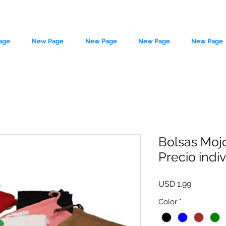
age
New Page
New Page
New Page
New Page
Bolsas Mojo 
Precio indi
le source of metaphysical goods si
Precio
USD 1.99
Color
*