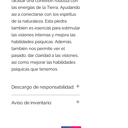
facilitar una conexión robusta con
las energías de la Tierra. Ayudando
así a conectarse con los espíritus
de la naturaleza. Esta piedra
también es esencial para estimular
las visiones internas y mejora las
habilidades psíquicas. Además,
también nos permite ver el
pasado, dar claridad a las visiones,
así como mejorar las habilidades
psíquicas que tenemos.
Descargo de responsabilidad:
De conformidad con las leyes
Aviso de inventario:
estatales y federales vigentes, en
Terra Blue no podemos hacer
El inventario se actualiza
ningún reclamo sobre la eficacia
periódicamente. Los artículos
mágica o medicinal de ninguno de
agotados se indican cuando se
nuestros productos. Si bien nuestros
Sobre nosotros