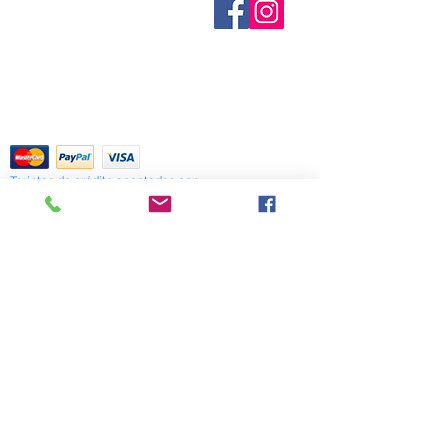
conocen. No todos los fabricantes
Contáctenos
productos son tradicionales o
proporcionan datos de inventario e
Términos y condiciones
específicos del oficio, no podemos
Shipping & Pick Up
incluso los artículos en existencia
hacer ninguna garantías y deben
Our Privacy Policy
pueden agotarse sin previo aviso. Le
notificar que se venden "solo como
Contáctenos
notificaremos de cualquier artículo
curiosidades"
agotado lo antes posible o puede
Return Policy
La información proporcionada aquí
comunicarse con nosotros con
es solo para fines de
anticipación para verificar la
entretenimiento y referencia. Se
disponibilidad.
Tarjetas de crédito aceptadas con
basa en siglos de folclore, la
mucho gusto
mayoría de los cuales surgieron
antes de la era de la medicina
moderna. No pretende ser
información médica real. Para
518 South Elm Street
obtener consejos sobre cualquiera
Greensboro, NC 27406
336 275-0653
de las enfermedades enumeradas,
visite a un médico calificado.
Join Our Mailing List