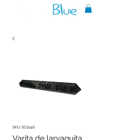
A reliable source of metaphysical
goods since 1999.
SKU: SC0246
Varita de larvaquita