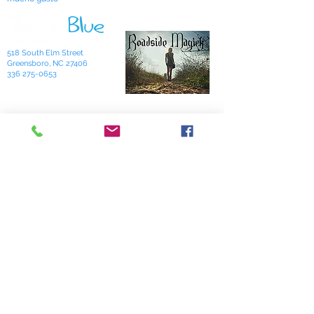
518 South Elm Street
Greensboro, NC 27406
336 275-0653
Join Our Mailing List
Subscribe Now