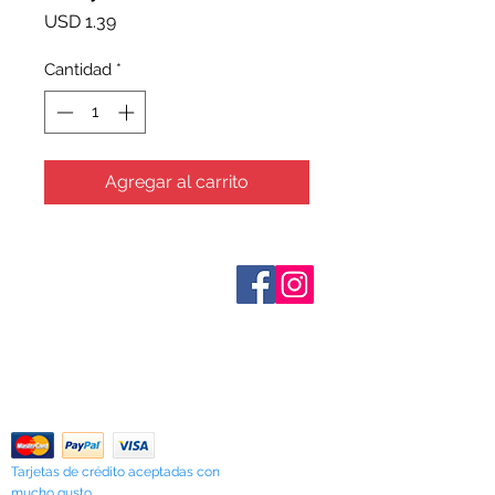
Precio
USD 1.39
Cantidad
*
Agregar al carrito
Sobre nosotros
Contáctenos
Términos y condiciones
Shipping & Pick Up
Our Privacy Policy
Contáctenos
Return Policy
Tarjetas de crédito aceptadas con
mucho gusto