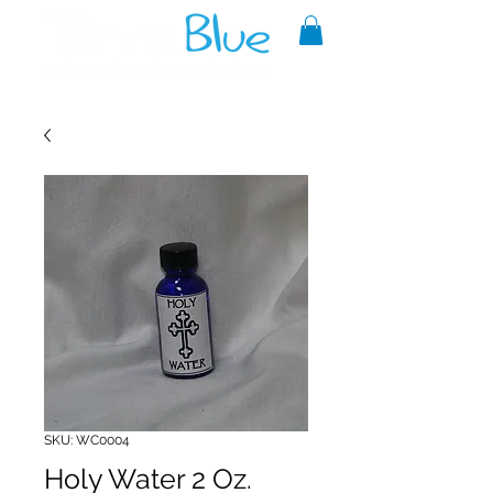
A reliable source of metaphysical
goods since 1999.
SKU: WC0004
Holy Water 2 Oz.