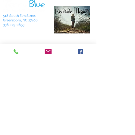
518 South Elm Street
Greensboro, NC 27406
336 275-0653
Join Our Mailing List
Subscribe Now