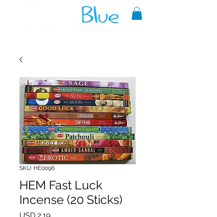
A reliable source of metaphysical
goods since 1999.
SKU: HE0096
HEM Fast Luck
Incense (20 Sticks)
Precio
USD 2.19