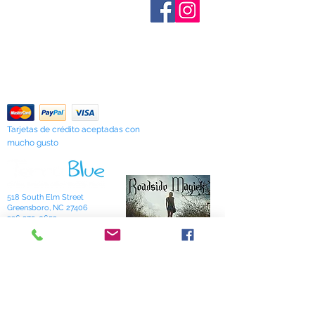
Sobre nosotros
Contáctenos
Términos y condiciones
Shipping & Pick Up
Our Privacy Policy
Contáctenos
Return Policy
Tarjetas de crédito aceptadas con
mucho gusto
518 South Elm Street
Greensboro, NC 27406
336 275-0653
Join Our Mailing List