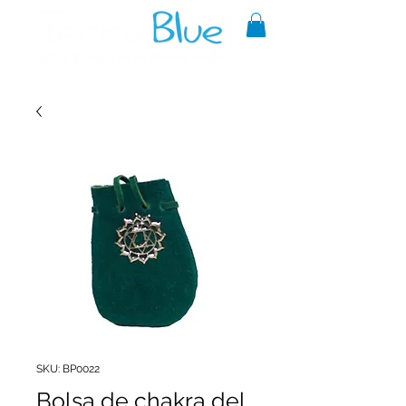
A reliable source of metaphysical
goods since 1999.
SKU: BP0022
Bolsa de chakra del