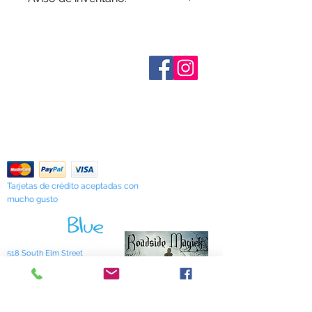
El inventario se actualiza
periódicamente. Los artículos
agotados se indican cuando se
Sobre nosotros
conocen. No todos los fabricantes
Contáctenos
proporcionan datos de inventario e
Términos y condiciones
Shipping & Pick Up
incluso los artículos en existencia
Our Privacy Policy
pueden agotarse sin previo aviso. Le
Contáctenos
notificaremos de cualquier artículo
agotado lo antes posible o puede
Return Policy
comunicarse con nosotros con
anticipación para verificar la
disponibilidad.
Tarjetas de crédito aceptadas con
mucho gusto
518 South Elm Street
Greensboro, NC 27406
336 275-0653