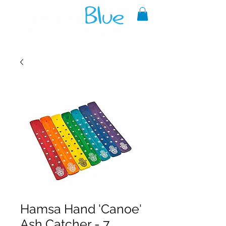
A reliable source of metaphysical
goods since 1999.
Hamsa Hand 'Canoe'
Ash Catcher - 7