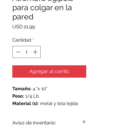
para colgar en la
pared
Precio
USD 21.99
Cantidad
*
Agregar al carrito
Tamaño:
4 "x 10"
Peso:
1/4 Lb.
Material (s):
metal y tela tejida
Aviso de inventario:
El inventario se actualiza