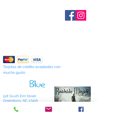
periódicamente. Los artículos
agotados se indican cuando se
Sobre nosotros
conocen. No todos los fabricantes
Contáctenos
proporcionan datos de inventario e
Términos y condiciones
Shipping & Pick Up
incluso los artículos en existencia
Our Privacy Policy
pueden agotarse sin previo aviso. Le
Contáctenos
notificaremos de cualquier artículo
agotado lo antes posible o puede
Return Policy
comunicarse con nosotros con
anticipación para verificar la
disponibilidad.
Tarjetas de crédito aceptadas con
mucho gusto
518 South Elm Street
Greensboro, NC 27406
336 275-0653
Join Our Mailing List