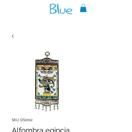
A reliable source of metaphysical
goods since 1999.
SKU: DS0012
Alfombra egipcia