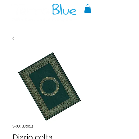
A reliable source of metaphysical
goods since 1999.
SKU: BJ0011
Diario celta