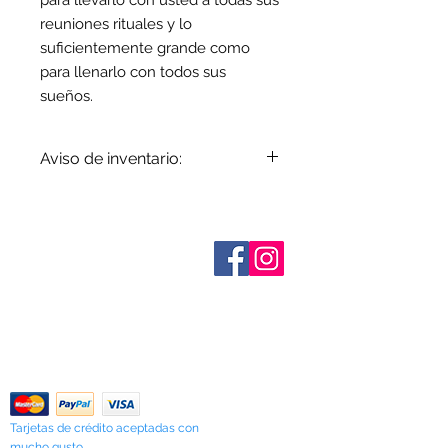
para llevarlo con usted a todas sus
reuniones rituales y lo
suficientemente grande como
para llenarlo con todos sus
sueños.
Aviso de inventario:
El inventario se actualiza
periódicamente. Los artículos
agotados se indican cuando se
Sobre nosotros
conocen. No todos los fabricantes
Contáctenos
proporcionan datos de inventario e
Términos y condiciones
Shipping & Pick Up
incluso los artículos en existencia
Our Privacy Policy
pueden agotarse sin previo aviso. Le
Contáctenos
notificaremos de cualquier artículo
agotado lo antes posible o puede
Return Policy
comunicarse con nosotros con
anticipación para verificar la
disponibilidad.
Tarjetas de crédito aceptadas con
mucho gusto