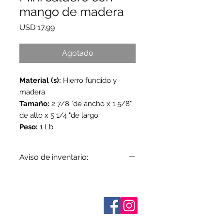
mango de madera
Precio
USD 17.99
Agotado
Material (s):
Hierro fundido y
madera
Tamaño:
2 7/8 "de ancho x 1 5/8"
de alto x 5 1/4 "de largo
Peso:
1 Lb.
Aviso de inventario:
El inventario se actualiza
periódicamente. Los artículos
agotados se indican cuando se
Sobre nosotros
conocen. No todos los fabricantes
Contáctenos
proporcionan datos de inventario e