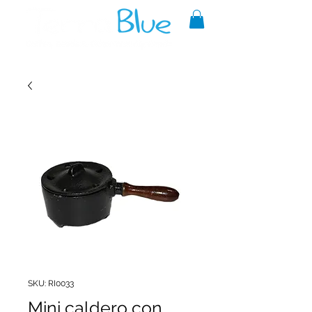
A reliable source of metaphysical
goods since 1999.
SKU: RI0033
Mini caldero con