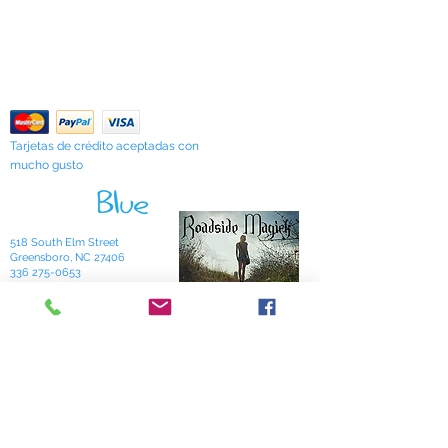
Términos y condiciones
Shipping & Pick Up
incluso los artículos en existencia
Our Privacy Policy
pueden agotarse sin previo aviso. Le
Contáctenos
notificaremos de cualquier artículo
agotado lo antes posible o puede
Return Policy
comunicarse con nosotros con
anticipación para verificar la
disponibilidad.
Tarjetas de crédito aceptadas con
mucho gusto
518 South Elm Street
Greensboro, NC 27406
336 275-0653
Join Our Mailing List
Subscribe Now