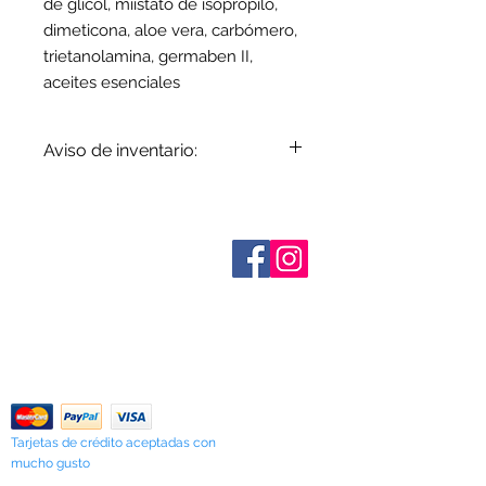
de glicol, miistato de isopropilo,
dimeticona, aloe vera, carbómero,
trietanolamina, germaben II,
aceites esenciales
Aviso de inventario:
El inventario se actualiza
periódicamente. Los artículos
agotados se indican cuando se
Sobre nosotros
conocen. No todos los fabricantes
Contáctenos
proporcionan datos de inventario e
Términos y condiciones
Shipping & Pick Up
incluso los artículos en existencia
Our Privacy Policy
pueden agotarse sin previo aviso. Le
Contáctenos
notificaremos de cualquier artículo
agotado lo antes posible o puede
Return Policy
comunicarse con nosotros con
anticipación para verificar la
disponibilidad.
Tarjetas de crédito aceptadas con
mucho gusto