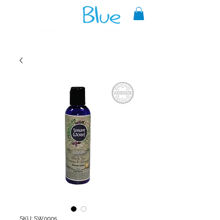
A reliable source of metaphysical
goods since 1999.
SKU: SW0005