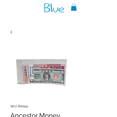
A reliable source of metaphysical
goods since 1999.
SKU: RI0024
Ancestor Money,