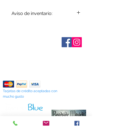
Aviso de inventario:
El inventario se actualiza
periódicamente. Los artículos
agotados se indican cuando se
Sobre nosotros
conocen. No todos los fabricantes
Contáctenos
proporcionan datos de inventario e
Términos y condiciones
Shipping & Pick Up
incluso los artículos en existencia
Our Privacy Policy
pueden agotarse sin previo aviso. Le
Contáctenos
notificaremos de cualquier artículo
agotado lo antes posible o puede
Return Policy
comunicarse con nosotros con
anticipación para verificar la
disponibilidad.
Tarjetas de crédito aceptadas con
mucho gusto
518 South Elm Street
Greensboro, NC 27406
336 275-0653