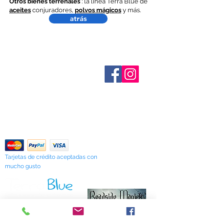
Otros bienes terrenales
: la línea Terra Blue de
aceites
conjuradores,
polvos mágicos
y más.
atrás
Sobre nosotros
Contáctenos
Términos y condiciones
Shipping & Pick Up
Our Privacy Policy
Contáctenos
Return Policy
Tarjetas de crédito aceptadas con
mucho gusto
518 South Elm Street
Greensboro, NC 27406
336 275-0653