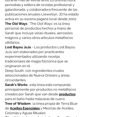
durante más de veinte años. Es una escritora,
periodista y editora de revistas profesional y
galardonada, y colaboradora frecuente de las
publicaciones anuales Llewellyn. JD ha estado
activa en su escena pagana local desde 2002.
The Old Ways
: 'The Old Ways' es la línea
personal de productos hechos a mano de
Sarah que incluye velas rituales, aerosoles
mágicos y varios otros artículos metafísicos
utilitarios.
Lost Bayou JuJu
-
Los productos Lost Bayou
JuJu son elaborados por practicantes
experimentados utilizando recetas
tradicionales de magia folclórica que se
originaron en
el
Deep South, con ingredientes crudos
seleccionados de Nueva Orleans y áreas
circundantes.
Sarah's Works
: esta línea está compuesta
principalmente por productos no metafísicos
creados por Sarah que van desde
productos
para el baño hasta máscaras de cuero.
Tree of Wisdom
: la línea propia de Terra Blue
de
Aceites Esenciales
y Mezclas de Aceites,
Colonias y Aguas Rituales